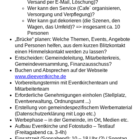
Versand per E-Mail, Löschung)?
Wer kann den Service (Cafe´ organisieren,
Versorgung und Verpflegung)?
Wer kann gut dekorieren (die Szenen, den
Wagen, das Umfeld)? => insgesamt ca. 10
Personen
„Brücke“ planen: Welche Themen, Events, Angebote
und Personen helfen, aus dem kurzen Blitzkontakt
einen Himmelskontakt werden zu lassen?
Entscheiden: Gemeindeleitung, Mitarbeiterkreis,
Gemeindeversammlung, Finanzausschuss?
Buchen und Absprechen auf der Webseite
www.dieeventkirche.de
Vorbereitungstermin mit Eventkirchenteam und
Mitarbeiterteam
Erforderliche Genehmigungen einholen (Stellplatz,
Eventverwaltung, Ordnungsamt ...)
Erstellung von gemeindespezifischem Werbematerial
(Datenschutzerklärung mit Logo etc.)
Werbephase – in der Gemeinde, im Ort, Medien etc.
Aufbau Eventkirche und Fotostudio – Testlauf
(Freitagabend ca. 3-4h)
Einsatzzeit (Sonnabend): 10 – 18 Uhr (?) / Sonntag